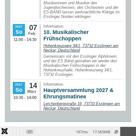
167ms
17.565MB
27