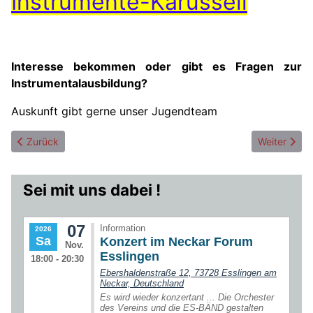
Instrumente-Karussell
Interesse bekommen oder gibt es Fragen zur
Instrumentalausbildung?
Auskunft gibt gerne unser Jugendteam
Vorheriger Beitrag: Jugend-Team des MVW
Nächster Be
Zurück
Weiter
Sei mit uns dabei !