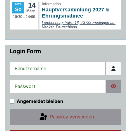
Login Form
Benutzername
Passwort
Passwor
Angemeldet bleiben
Passkey verwenden